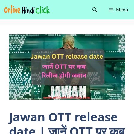
Skip
Menu
to
content
Jawan OTT release
date | जानें OTT पर कब