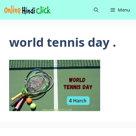
Skip
Menu
to
content
world tennis day .