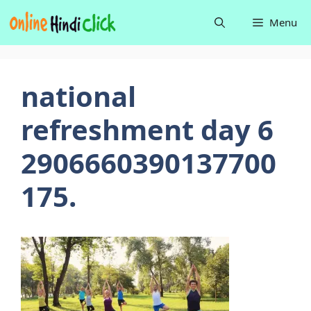
Skip
Menu
to
content
national
refreshment day 6
2906660390137700
175.