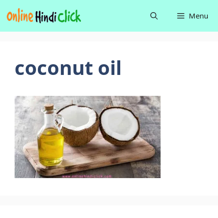
Skip
Menu
to
content
coconut oil