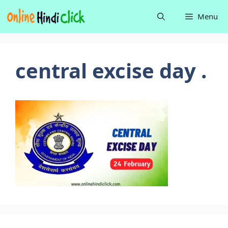
Skip
Menu
to
content
central excise day .