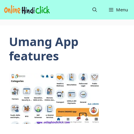
Skip
Menu
to
content
Umang App
features