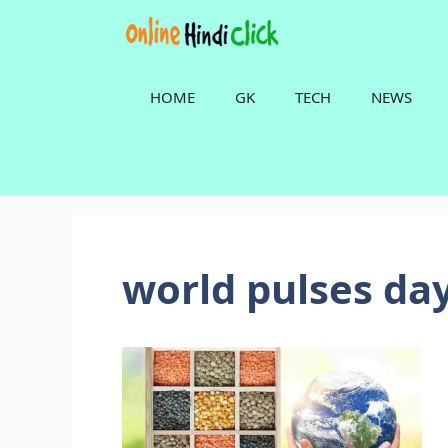
Skip
to
content
HOME
GK
TECH
NEWS
world pulses day