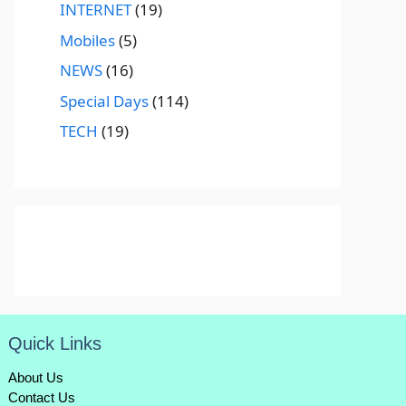
INTERNET
(19)
Mobiles
(5)
NEWS
(16)
Special Days
(114)
TECH
(19)
Quick Links
About Us
Contact Us