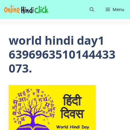
Skip
Menu
to
content
world hindi day1
6396963510144433
073.