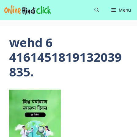
Skip
Menu
to
content
wehd 6
4161451819132039
835.