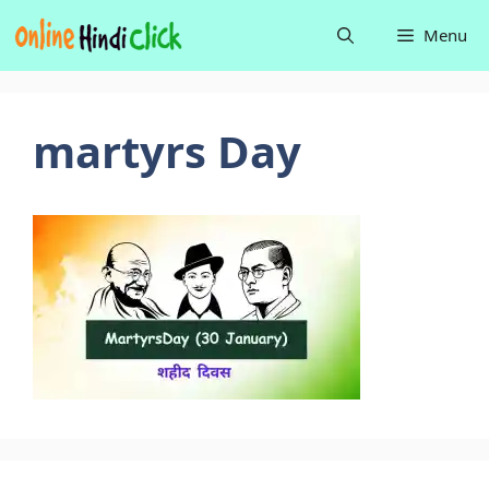
Skip
Menu
to
content
martyrs Day