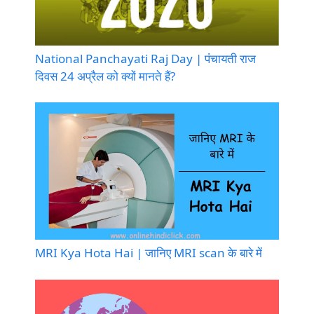
National Panchayati Raj Day | पंचायती राज
दिवस 24 अप्रैल को क्यों मानते हैं?
MRI Kya Hota Hai | जानिए MRI scan के बारे में