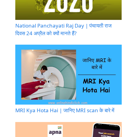
National Panchayati Raj Day | पंचायती राज
दिवस 24 अप्रैल को क्यों मानते हैं?
MRI Kya Hota Hai | जानिए MRI scan के बारे में