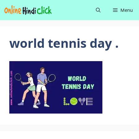
Skip
Menu
to
content
world tennis day .