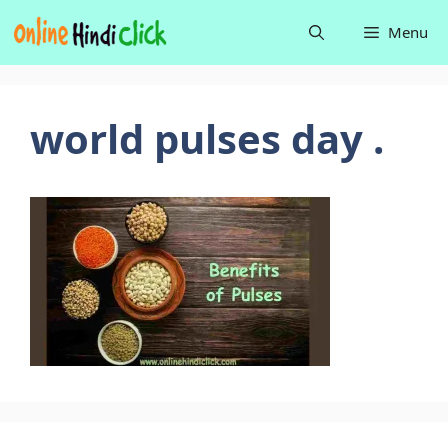
Skip
Menu
to
content
world pulses day .