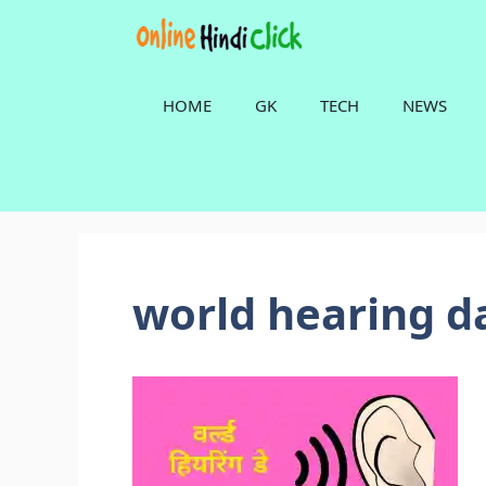
Skip
to
content
HOME
GK
TECH
NEWS
world hearing d