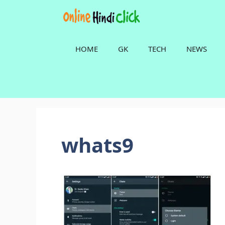
Skip
to
content
HOME
GK
TECH
NEWS
whats9