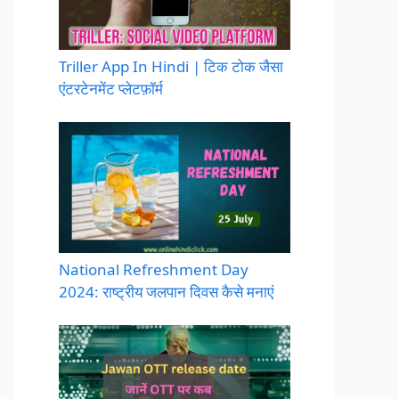
Triller App In Hindi | टिक टोक जैसा
एंटरटेनमेंट प्लेटफ़ॉर्म
National Refreshment Day
2024: राष्ट्रीय जलपान दिवस कैसे मनाएं