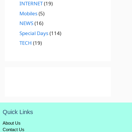
INTERNET
(19)
Mobiles
(5)
NEWS
(16)
Special Days
(114)
TECH
(19)
Quick Links
About Us
Contact Us