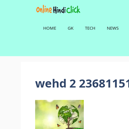
Skip
to
content
HOME
GK
TECH
NEWS
wehd 2 2368115