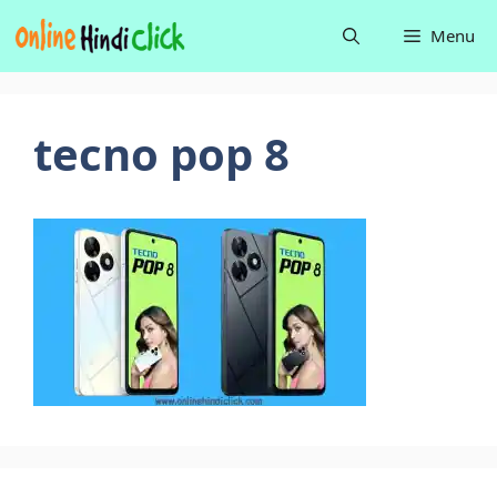
Skip
Menu
to
content
tecno pop 8