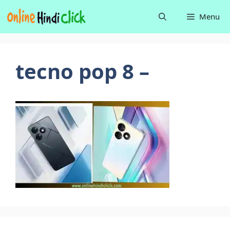
Skip
Menu
to
content
tecno pop 8 –