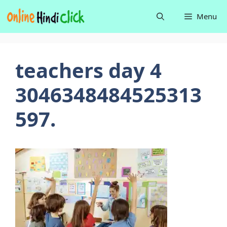
Skip
Menu
to
content
teachers day 4
3046348484525313
597.