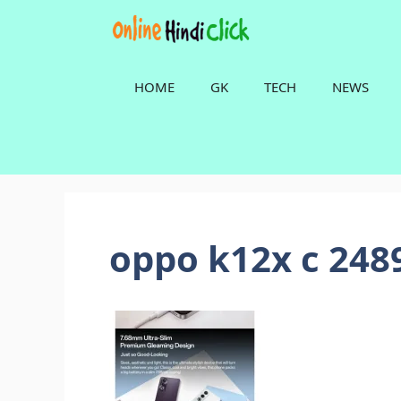
Skip
to
content
HOME
GK
TECH
NEWS
oppo k12x c 248