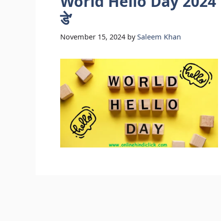
World Hello Day 2024 | जानें
डे’
November 15, 2024
by
Saleem Khan